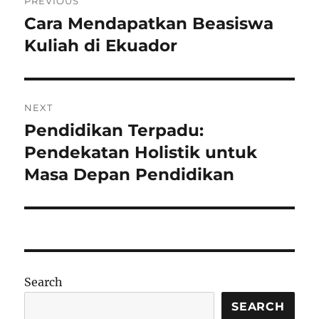
PREVIOUS
navigation
Cara Mendapatkan Beasiswa
Previous
post:
Kuliah di Ekuador
NEXT
Pendidikan Terpadu:
Next
post:
Pendekatan Holistik untuk
Masa Depan Pendidikan
Search
SEARCH