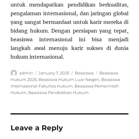
untuk mendapatkan pendidikan berkualitas,
pengalaman internasional, dan jaringan global
yang sangat bermanfaat untuk karir mereka di
bidang hukum. Dengan persiapan yang tepat,
beasiswa internasional ini bisa menjadi
langkah awal menuju karir sukses di dunia
hukum internasional.
Author
Posted
Categories
Tags
admin
January 7, 2025
Beasiswa
Beasiswa
on
Hukum 2025
,
Beasiswa Hukum Luar Negeri
,
Beasiswa
Internasional Fakultas Hukum
,
Beasiswa Pemerintah
Hukum
,
Beasiswa Pendidikan Hukum
Leave a Reply