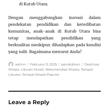
di Kutub Utara.
Dengan menggabungkan inovasi dalam
pendekatan pendidikan dan keterlibatan
komunitas, anak-anak di Kutub Utara bisa
tetap mendapatkan pendidikan yang
berkualitas meskipun dihadapkan pada kondisi
yang sulit. Bagaimana menurut Anda?
Author
Posted
Categories
Tags
admin
February 12, 2025
pendidikan
Destinasi
on
Wisata
,
Liburan Murah
,
Rekomendasi Wisata
,
Tempat
Liburan
,
Tempat Wisata Populer
Leave a Reply