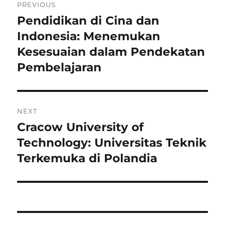
PREVIOUS
navigation
Pendidikan di Cina dan
Previous
post:
Indonesia: Menemukan
Kesesuaian dalam Pendekatan
Pembelajaran
NEXT
Cracow University of
Next
post:
Technology: Universitas Teknik
Terkemuka di Polandia