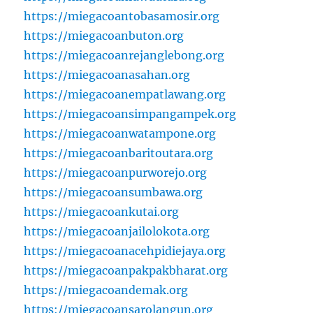
https://miegacoantobasamosir.org
https://miegacoanbuton.org
https://miegacoanrejanglebong.org
https://miegacoanasahan.org
https://miegacoanempatlawang.org
https://miegacoansimpangampek.org
https://miegacoanwatampone.org
https://miegacoanbaritoutara.org
https://miegacoanpurworejo.org
https://miegacoansumbawa.org
https://miegacoankutai.org
https://miegacoanjailolokota.org
https://miegacoanacehpidiejaya.org
https://miegacoanpakpakbharat.org
https://miegacoandemak.org
https://miegacoansarolangun.org