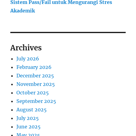
Sistem Pass/Fail untuk Mengurangi Stres
Akademik
Archives
July 2026
February 2026
December 2025
November 2025
October 2025
September 2025
August 2025
July 2025
June 2025
May 2025