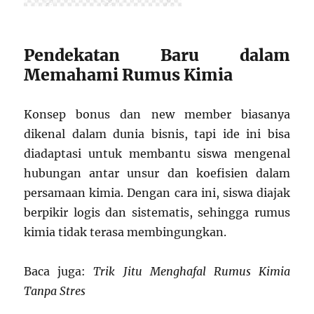
Pendekatan Baru dalam
Memahami Rumus Kimia
Konsep bonus dan new member biasanya
dikenal dalam dunia bisnis, tapi ide ini bisa
diadaptasi untuk membantu siswa mengenal
hubungan antar unsur dan koefisien dalam
persamaan kimia. Dengan cara ini, siswa diajak
berpikir logis dan sistematis, sehingga rumus
kimia tidak terasa membingungkan.
Baca juga:
Trik Jitu Menghafal Rumus Kimia
Tanpa Stres