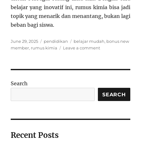
belajar yang inovatif ini, rumus kimia bisa jadi
topik yang menarik dan menantang, bukan lagi
beban bagi siswa.
Posted
Categories
Tags
June 29, 2025
pendidikan
belajar mudah
,
bonus new
on
on
member
,
rumus kimia
Leave a comment
Rumus
Kimia
Jadi
Simpel
dengan
Search
Konsep
Bonus
SEARCH
dan
New
Member
100%,
Yuk
Recent Posts
Coba!