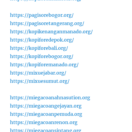
https://pagisorebogor.org/
https://pagisoretangerang.org/
https://kopikenanganmanado.org/
https://kopiforedepok.org/
https://kopiforebali.org/
https://kopiforebogor.org/
https://kopiforemanado.org/
https://mixuejabar.org/
https://mixuesumut.org/
https://miegacoanahnasution.org
https://miegacoangejayan.org
https://miegacoanpemuda.org
https://miegacoanrenon.org
https://miegacoansintang.org