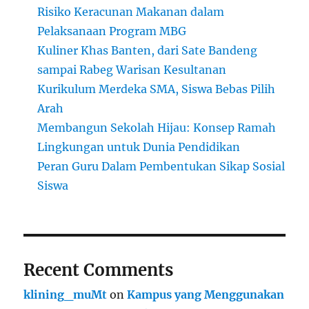
Risiko Keracunan Makanan dalam
Pelaksanaan Program MBG
Kuliner Khas Banten, dari Sate Bandeng
sampai Rabeg Warisan Kesultanan
Kurikulum Merdeka SMA, Siswa Bebas Pilih
Arah
Membangun Sekolah Hijau: Konsep Ramah
Lingkungan untuk Dunia Pendidikan
Peran Guru Dalam Pembentukan Sikap Sosial
Siswa
Recent Comments
klining_muMt
on
Kampus yang Menggunakan