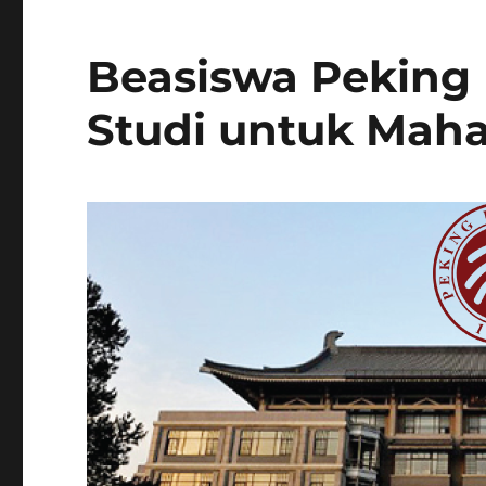
Beasiswa Peking 
Studi untuk Maha