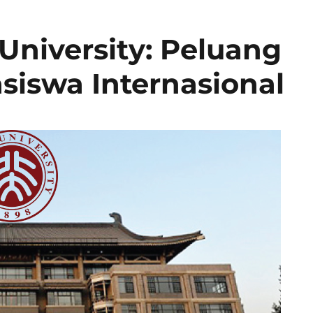
University: Peluang
siswa Internasional