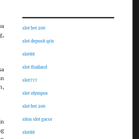
wa
slot bet 200
g,
slot deposit qris
slot88
slot thailand
sa
an
slot777
h,
slot olympus
slot bet 200
situs slot gacor
in
ng
slot88