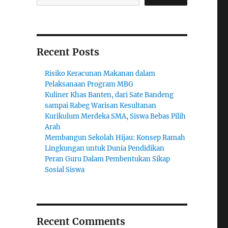
Recent Posts
Risiko Keracunan Makanan dalam
Pelaksanaan Program MBG
Kuliner Khas Banten, dari Sate Bandeng
sampai Rabeg Warisan Kesultanan
Kurikulum Merdeka SMA, Siswa Bebas Pilih
Arah
Membangun Sekolah Hijau: Konsep Ramah
Lingkungan untuk Dunia Pendidikan
Peran Guru Dalam Pembentukan Sikap
Sosial Siswa
Recent Comments