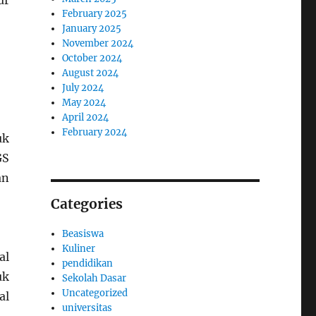
ur
February 2025
January 2025
November 2024
October 2024
August 2024
July 2024
May 2024
April 2024
February 2024
uk
GS
an
Categories
Beasiswa
Kuliner
al
pendidikan
uk
Sekolah Dasar
Uncategorized
al
universitas