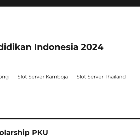
didikan Indonesia 2024
ong
Slot Server Kamboja
Slot Server Thailand
olarship PKU