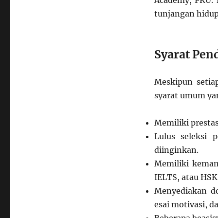
Academy, PKU. 
tunjangan hidup
Syarat Pend
Meskipun setiap
syarat umum yan
Memiliki prestas
Lulus seleksi 
diinginkan.
Memiliki kemam
IELTS, atau HSK 
Menyediakan do
esai motivasi, d