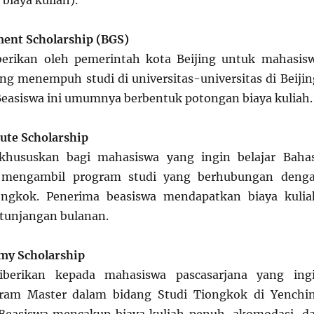
biaya kuliah).
ment Scholarship (BGS)
iberikan oleh pemerintah kota Beijing untuk mahasis
ang menempuh studi di universitas-universitas di Beijin
easiswa ini umumnya berbentuk potongan biaya kuliah.
tute Scholarship
ikhususkan bagi mahasiswa yang ingin belajar Baha
 mengambil program studi yang berhubungan deng
ngkok. Penerima beasiswa mendapatkan biaya kulia
tunjangan bulanan.
my Scholarship
diberikan kepada mahasiswa pascasarjana yang ing
ram Master dalam bidang Studi Tiongkok di Yenchi