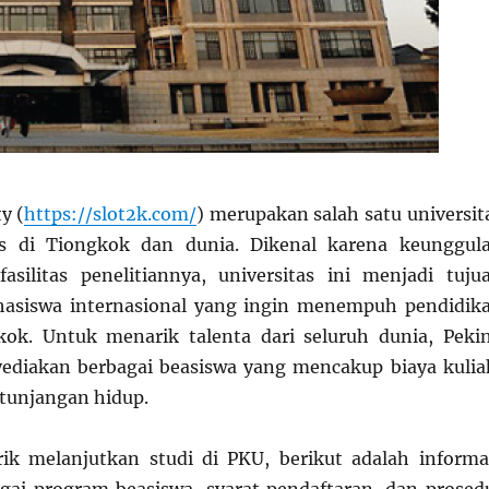
y (
https://slot2k.com/
) merupakan salah satu universit
ius di Tiongkok dan dunia. Dikenal karena keunggul
silitas penelitiannya, universitas ini menjadi tuju
ahasiswa internasional yang ingin menempuh pendidik
kok. Untuk menarik talenta dari seluruh dunia, Peki
ediakan berbagai beasiswa yang mencakup biaya kulia
tunjangan hidup.
rik melanjutkan studi di PKU, berikut adalah informa