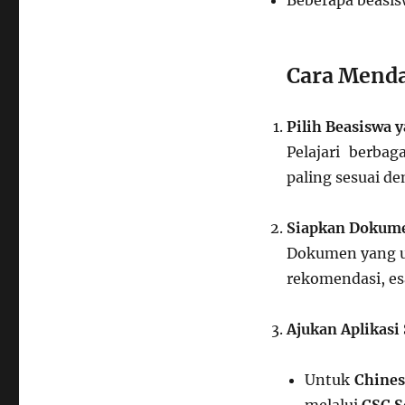
Beberapa beasis
Cara Menda
Pilih Beasiswa 
Pelajari berba
paling sesuai de
Siapkan Dokum
Dokumen yang um
rekomendasi, esa
Ajukan Aplikasi
Untuk
Chines