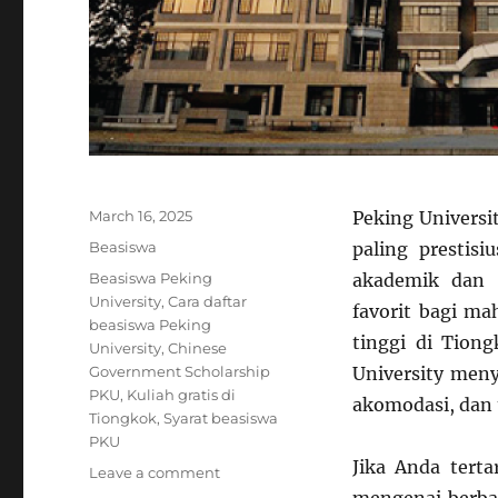
Posted
March 16, 2025
Peking Universit
on
Categories
Beasiswa
paling prestis
Tags
Beasiswa Peking
akademik dan fa
University
,
Cara daftar
favorit bagi m
beasiswa Peking
tinggi di Tiong
University
,
Chinese
Government Scholarship
University meny
PKU
,
Kuliah gratis di
akomodasi, dan 
Tiongkok
,
Syarat beasiswa
PKU
Jika Anda terta
on
Leave a comment
Beasiswa