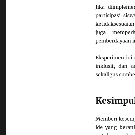
Jika diimpleme
partisipasi si
ketidaksesuaian
juga memperk
pemberdayaan in
Eksperimen ini
inklusif, dan 
sekaligus sumbe
Kesimpu
Memberi kesemp
ide yang beran