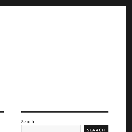
Search
SEARCH