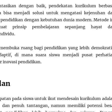
ntasikan dengan baik, pendekatan kurikulum berbas
swa bisa menjadi solusi untuk mengatasi kejenuhan d
 pendidikan dengan kebutuhan dunia modern. Metode i
uat prinsip pembelajaran sepanjang hayat d
dividu.
 membuka ruang bagi pendidikan yang lebih demokrati
adaptif, di mana suara siswa menjadi pusat perhati
r inovasi pendidikan.
lan
atan pada siswa untuk ikut mendesain kurikulum adal
i dan penuh tantangan, namun memiliki potensi bes