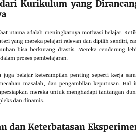
dari Kurikulum yang Dirancan
wa
aat utama adalah meningkatnya motivasi belajar. Keti
eri yang mereka pelajari relevan dan dipilih sendiri, ra
nuhan bisa berkurang drastis. Mereka cenderung leb
f dalam proses pembelajaran.
wa juga belajar keterampilan penting seperti kerja sam
mecahan masalah, dan pengambilan keputusan. Hal i
ersiapkan mereka untuk menghadapi tantangan dun
leks dan dinamis.
n dan Keterbatasan Eksperime