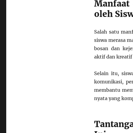
Manfaat 
oleh Sis
Salah satu manf
siswa merasa mat
bosan dan keje
aktif dan kreati
Selain itu, sis
komunikasi, pe
membantu memp
nyata yang komp
Tantanga