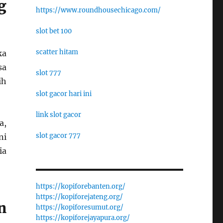
g
https://www.roundhousechicago.com/
slot bet 100
scatter hitam
ka
sa
slot 777
ih
slot gacor hari ini
link slot gacor
a,
slot gacor 777
ni
ia
https://kopiforebanten.org/
https://kopiforejateng.org/
n
https://kopiforesumut.org/
https://kopiforejayapura.org/