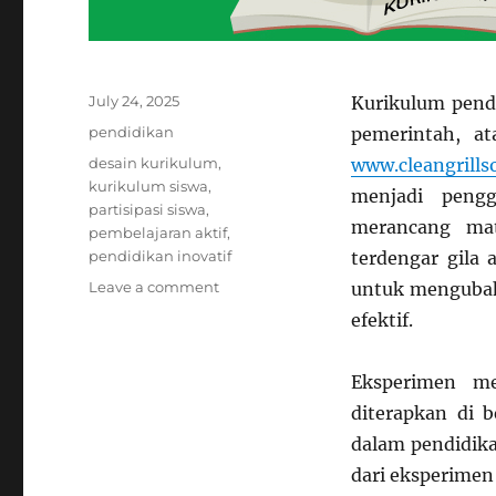
Posted
July 24, 2025
Kurikulum pendi
on
Categories
pendidikan
pemerintah, a
Tags
desain kurikulum
,
www.cleangrills
kurikulum siswa
,
menjadi peng
partisipasi siswa
,
merancang mat
pembelajaran aktif
,
pendidikan inovatif
terdengar gila 
on
Leave a comment
untuk mengubah 
Apa
efektif.
Jadinya
Jika
Kurikulum
Eksperimen me
Didesain
diterapkan di b
oleh
dalam pendidika
Siswa?
Eksperimen
dari eksperimen 
Gila