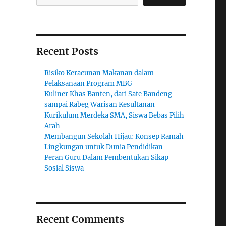
Recent Posts
Risiko Keracunan Makanan dalam
Pelaksanaan Program MBG
Kuliner Khas Banten, dari Sate Bandeng
sampai Rabeg Warisan Kesultanan
Kurikulum Merdeka SMA, Siswa Bebas Pilih
Arah
Membangun Sekolah Hijau: Konsep Ramah
Lingkungan untuk Dunia Pendidikan
Peran Guru Dalam Pembentukan Sikap
Sosial Siswa
Recent Comments