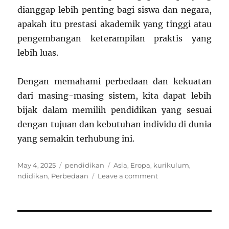
dianggap lebih penting bagi siswa dan negara,
apakah itu prestasi akademik yang tinggi atau
pengembangan keterampilan praktis yang
lebih luas.
Dengan memahami perbedaan dan kekuatan
dari masing-masing sistem, kita dapat lebih
bijak dalam memilih pendidikan yang sesuai
dengan tujuan dan kebutuhan individu di dunia
yang semakin terhubung ini.
Posted
Categories
Tags
May 4, 2025
pendidikan
Asia
,
Eropa
,
kurikulum
,
on
on
ndidikan
,
Perbedaan
Leave a comment
Asia
vs
Eropa:
Perbandingan