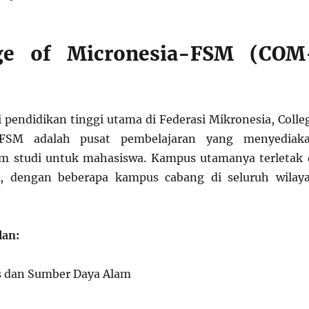
ege of Micronesia-FSM (COM
i pendidikan tinggi utama di Federasi Mikronesia, Colle
-FSM adalah pusat pembelajaran yang menyediak
am studi untuk mahasiswa. Kampus utamanya terletak 
ei, dengan beberapa kampus cabang di seluruh wilay
an:
s dan Sumber Daya Alam