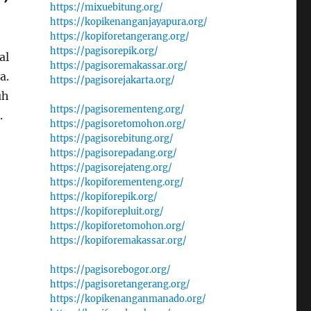
https://mixuebitung.org/
https://kopikenanganjayapura.org/
https://kopiforetangerang.org/
https://pagisorepik.org/
al
https://pagisoremakassar.org/
a.
https://pagisorejakarta.org/
uh
https://pagisorementeng.org/
.
https://pagisoretomohon.org/
https://pagisorebitung.org/
https://pagisorepadang.org/
https://pagisorejateng.org/
https://kopiforementeng.org/
https://kopiforepik.org/
https://kopiforepluit.org/
https://kopiforetomohon.org/
https://kopiforemakassar.org/
https://pagisorebogor.org/
https://pagisoretangerang.org/
https://kopikenanganmanado.org/