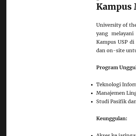
Kampus 
University of th
yang melayani 
Kampus USP di 
dan on-site unt
Program Unggul
Teknologi Infor
Manajemen Lin
Studi Pasifik da
Keunggulan:
Akses ke jaringa