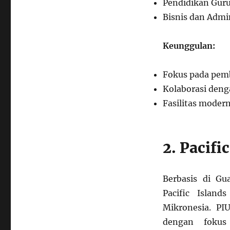
Pendidikan Gur
Bisnis dan Admin
Keunggulan:
Fokus pada pem
Kolaborasi deng
Fasilitas moder
2. Pacifi
Berbasis di Gu
Pacific Island
Mikronesia. PIU
dengan fokus