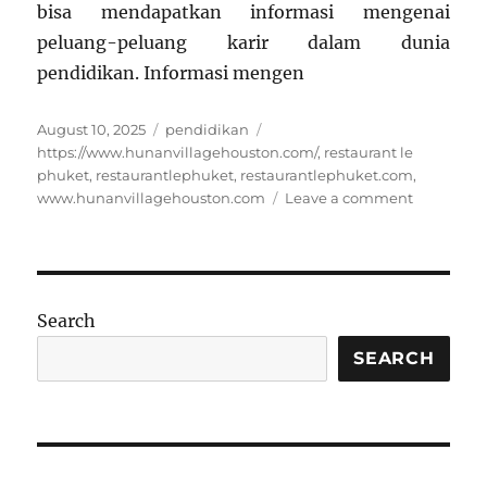
bisa mendapatkan informasi mengenai
peluang-peluang karir dalam dunia
pendidikan. Informasi mengen
Posted
Categories
Tags
August 10, 2025
pendidikan
on
https://www.hunanvillagehouston.com/
,
restaurant le
phuket
,
restaurantlephuket
,
restaurantlephuket.com
,
on
www.hunanvillagehouston.com
Leave a comment
Menjelaja
Peran
Teknologi
dalam
Pendidik
Search
Informasi
SEARCH