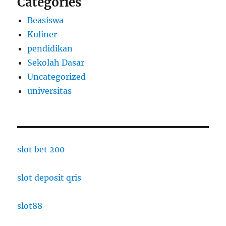
Categories
Beasiswa
Kuliner
pendidikan
Sekolah Dasar
Uncategorized
universitas
slot bet 200
slot deposit qris
slot88