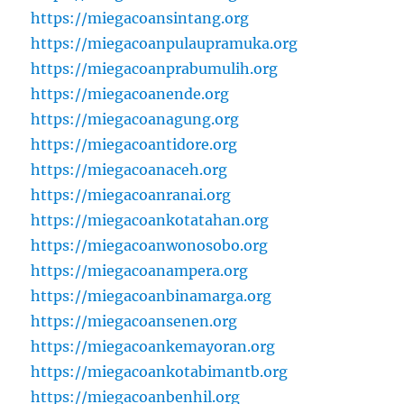
https://miegacoansintang.org
https://miegacoanpulaupramuka.org
https://miegacoanprabumulih.org
https://miegacoanende.org
https://miegacoanagung.org
https://miegacoantidore.org
https://miegacoanaceh.org
https://miegacoanranai.org
https://miegacoankotatahan.org
https://miegacoanwonosobo.org
https://miegacoanampera.org
https://miegacoanbinamarga.org
https://miegacoansenen.org
https://miegacoankemayoran.org
https://miegacoankotabimantb.org
https://miegacoanbenhil.org