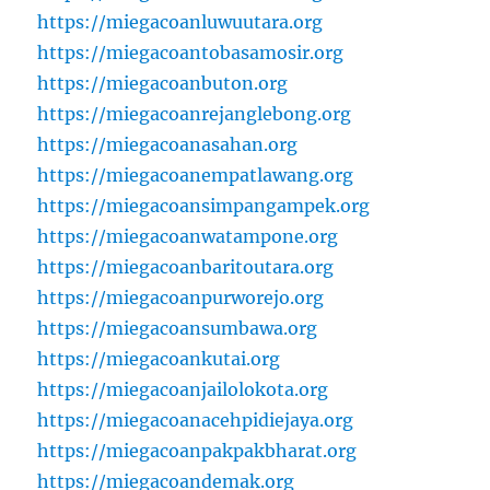
https://miegacoanluwuutara.org
https://miegacoantobasamosir.org
https://miegacoanbuton.org
https://miegacoanrejanglebong.org
https://miegacoanasahan.org
https://miegacoanempatlawang.org
https://miegacoansimpangampek.org
https://miegacoanwatampone.org
https://miegacoanbaritoutara.org
https://miegacoanpurworejo.org
https://miegacoansumbawa.org
https://miegacoankutai.org
https://miegacoanjailolokota.org
https://miegacoanacehpidiejaya.org
https://miegacoanpakpakbharat.org
https://miegacoandemak.org