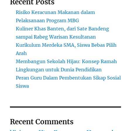
Recent Posts
Risiko Keracunan Makanan dalam
Pelaksanaan Program MBG
Kuliner Khas Banten, dari Sate Bandeng
sampai Rabeg Warisan Kesultanan
Kurikulum Merdeka SMA, Siswa Bebas Pilih
Arah
Membangun Sekolah Hijau: Konsep Ramah
Lingkungan untuk Dunia Pendidikan
Peran Guru Dalam Pembentukan Sikap Sosial
Siswa
Recent Comments