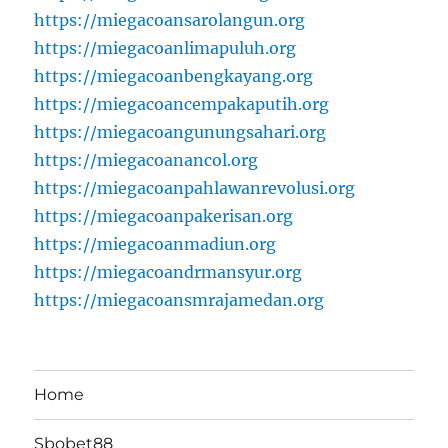
https://miegacoansarolangun.org
https://miegacoanlimapuluh.org
https://miegacoanbengkayang.org
https://miegacoancempakaputih.org
https://miegacoangunungsahari.org
https://miegacoanancol.org
https://miegacoanpahlawanrevolusi.org
https://miegacoanpakerisan.org
https://miegacoanmadiun.org
https://miegacoandrmansyur.org
https://miegacoansmrajamedan.org
Home
Sbobet88