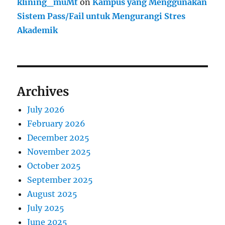
klining_muMt
on
Kampus yang Menggunakan
Sistem Pass/Fail untuk Mengurangi Stres
Akademik
Archives
July 2026
February 2026
December 2025
November 2025
October 2025
September 2025
August 2025
July 2025
June 2025