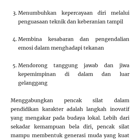
Menumbuhkan kepercayaan diri melalui
penguasaan teknik dan keberanian tampil
Membina kesabaran dan pengendalian
emosi dalam menghadapi tekanan
Mendorong tanggung jawab dan jiwa
kepemimpinan di dalam dan luar
gelanggang
Menggabungkan pencak silat dalam
pendidikan karakter adalah langkah inovatif
yang mengakar pada budaya lokal. Lebih dari
sekadar kemampuan bela diri, pencak silat
mampu membentuk generasi muda yang kuat