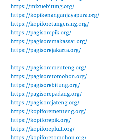
https://mixuebitung.org/
https://kopikenanganjayapura.org/
https://kopiforetangerang.org/
https://pagisorepik.org/
https://pagisoremakassar.org/
https://pagisorejakarta.org/
https://pagisorementeng.org/
https://pagisoretomohon.org/
https://pagisorebitung.org/
https://pagisorepadang.org/
https://pagisorejateng.org/
https://kopiforementeng.org/
https://kopiforepik.org/
https://kopiforepluit.org/
https://kopiforetomohon.org/