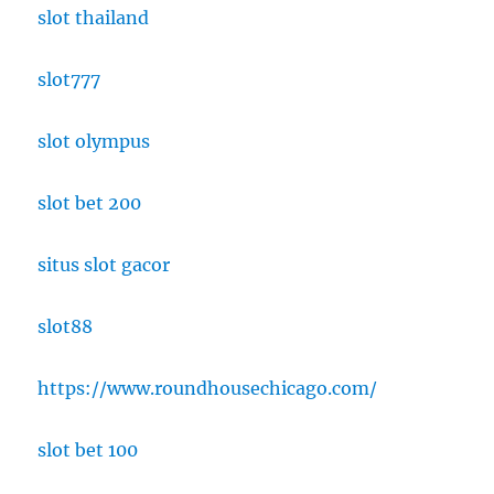
slot thailand
slot777
slot olympus
slot bet 200
situs slot gacor
slot88
https://www.roundhousechicago.com/
slot bet 100