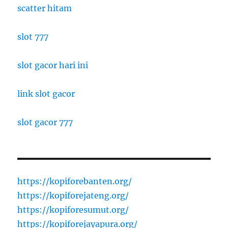
scatter hitam
slot 777
slot gacor hari ini
link slot gacor
slot gacor 777
https://kopiforebanten.org/
https://kopiforejateng.org/
https://kopiforesumut.org/
https://kopiforejayapura.org/