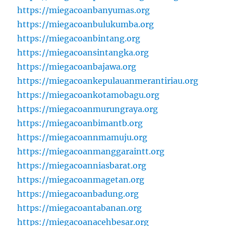
https://miegacoanbanyumas.org
https://miegacoanbulukumba.org
https://miegacoanbintang.org
https://miegacoansintangka.org
https://miegacoanbajawa.org
https://miegacoankepulauanmerantiriau.org
https://miegacoankotamobagu.org
https://miegacoanmurungraya.org
https://miegacoanbimantb.org
https://miegacoannmamuju.org
https://miegacoanmanggaraintt.org
https://miegacoanniasbarat.org
https://miegacoanmagetan.org
https://miegacoanbadung.org
https://miegacoantabanan.org
https://miegacoanacehbesar.org