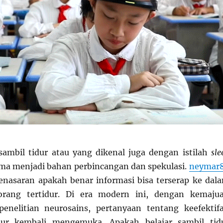
sambil tidur atau yang dikenal juga dengan istilah
sle
ama menjadi bahan perbincangan dan spekulasi.
neymar
nasaran apakah benar informasi bisa terserap ke dal
orang tertidur. Di era modern ini, dengan kemaju
penelitian neurosains, pertanyaan tentang keefektif
idur kembali mengemuka. Apakah belajar sambil tid