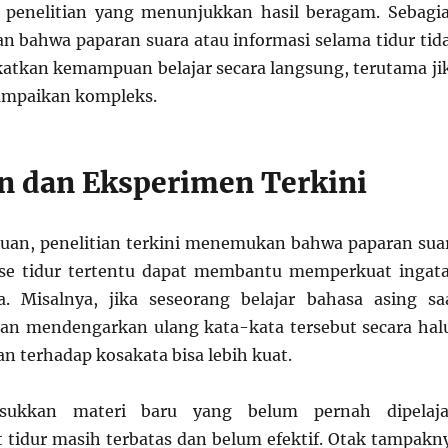
penelitian yang menunjukkan hasil beragam. Sebagi
n bahwa paparan suara atau informasi selama tidur tid
tkan kemampuan belajar secara langsung, terutama ji
ampaikan kompleks.
an dan Eksperimen Terkini
uan, penelitian terkini menemukan bahwa paparan sua
fase tidur tertentu dapat membantu memperkuat ingat
. Misalnya, jika seseorang belajar bahasa asing sa
an mendengarkan ulang kata-kata tersebut secara hal
tan terhadap kosakata bisa lebih kuat.
ukkan materi baru yang belum pernah dipelaja
 tidur masih terbatas dan belum efektif. Otak tampakn