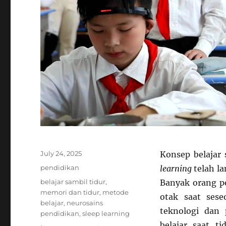
Posted
July 24, 2025
Konsep belajar 
on
Categories
pendidikan
learning
telah l
Tags
belajar sambil tidur
,
Banyak orang pe
memori dan tidur
,
metode
otak saat sese
belajar
,
neurosains
teknologi dan 
pendidikan
,
sleep learning
belajar saat t