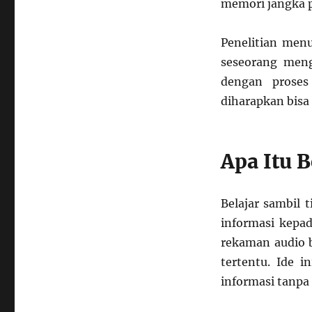
memori jangka 
Penelitian men
seseorang meng
dengan proses
diharapkan bisa
Apa Itu B
Belajar sambil
informasi kepad
rekaman audio b
tertentu. Ide 
informasi tanpa 