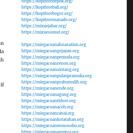
https://kopiforedepok.org/
https://kopiforebali.org/
https://kopiforebogor.org/
https://kopiforemanado.org/
https://mixuejabar.org/
https://mixuesumut.org/
an
https://miegacoanahnasution.org
https://miegacoangejayan.org
da
https://miegacoanpemuda.org
ah
https://miegacoanrenon.org
https://miegacoansintang.org
https://miegacoanpulaupramuka.org
https://miegacoanprabumulih.org
if
https://miegacoanende.org
https://miegacoanagung.org
https://miegacoantidore.org
https://miegacoanaceh.org
https://miegacoanranai.org
https://miegacoankotatahan.org
https://miegacoanwonosobo.org
https://miegacoanampera.org