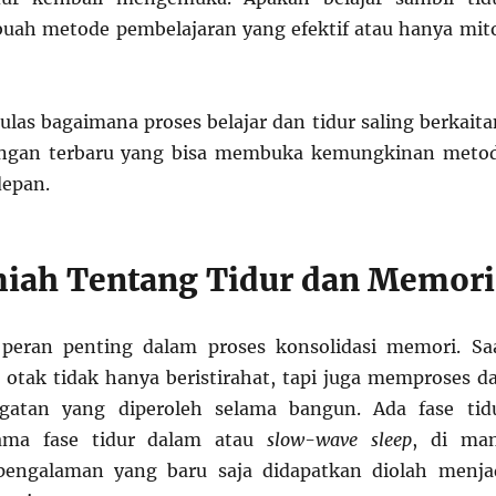
uah metode pembelajaran yang efektif atau hanya mit
ulas bagaimana proses belajar dan tidur saling berkaita
angan terbaru yang bisa membuka kemungkinan meto
depan.
miah Tentang Tidur dan Memori
 peran penting dalam proses konsolidasi memori. Sa
, otak tidak hanya beristirahat, tapi juga memproses d
gatan yang diperoleh selama bangun. Ada fase tid
tama fase tidur dalam atau
slow-wave sleep
, di ma
pengalaman yang baru saja didapatkan diolah menja