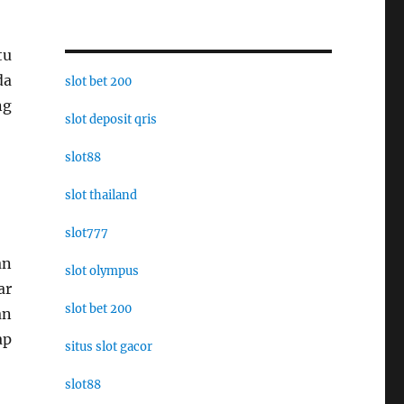
tu
da
slot bet 200
ng
slot deposit qris
slot88
slot thailand
slot777
an
slot olympus
ar
slot bet 200
an
ap
situs slot gacor
slot88