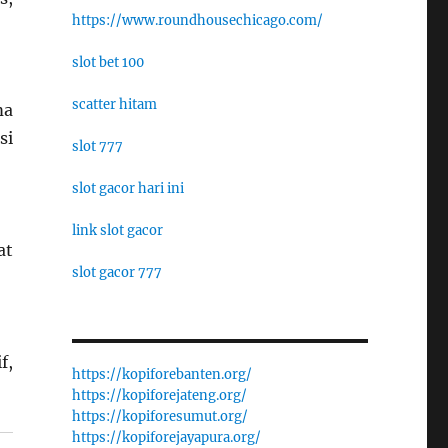
https://www.roundhousechicago.com/
slot bet 100
scatter hitam
ma
si
slot 777
slot gacor hari ini
link slot gacor
at
slot gacor 777
f,
https://kopiforebanten.org/
https://kopiforejateng.org/
https://kopiforesumut.org/
https://kopiforejayapura.org/