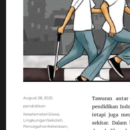
Posted
August 28, 2025
Tawuran antar 
on
Categories
pendidikan
pendidikan Indo
Tags
KeselamatanSiswa
,
tetapi juga me
LingkunganSekolah
,
sekitar. Dalam
PencegahanKekerasan
,