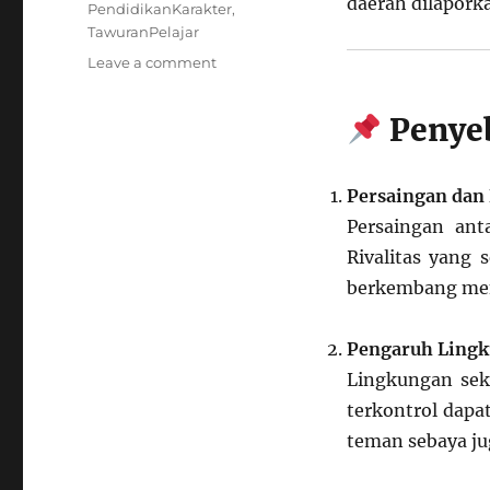
daerah dilapork
PendidikanKarakter
,
TawuranPelajar
on
Leave a comment
Anak
Murid
Penyeb
Tawuran:
Fenomena
yang
Persaingan dan 
Semakin
Berbahaya
Persaingan an
Rivalitas yang
berkembang menj
Pengaruh Lingk
Lingkungan sek
terkontrol dapa
teman sebaya ju