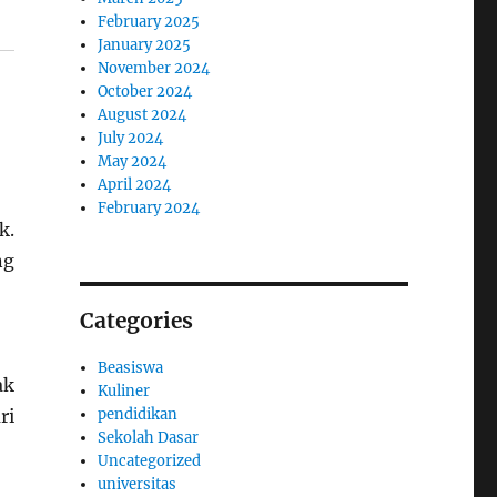
February 2025
January 2025
November 2024
October 2024
August 2024
July 2024
May 2024
April 2024
February 2024
k.
ng
Categories
Beasiswa
ak
Kuliner
ri
pendidikan
Sekolah Dasar
Uncategorized
universitas