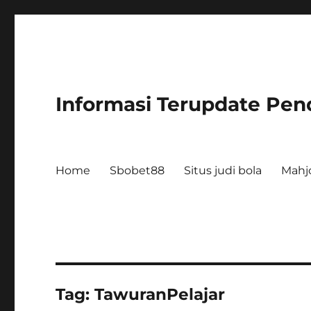
Informasi Terupdate Pen
Home
Sbobet88
Situs judi bola
Mahj
Tag:
TawuranPelajar