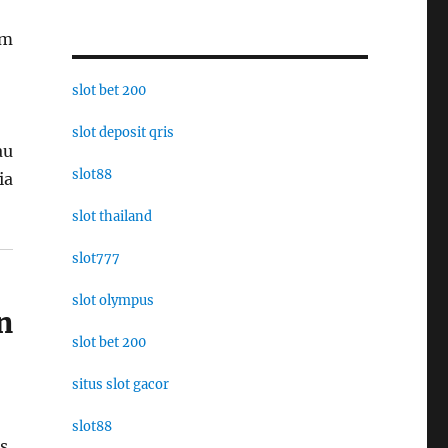
am
slot bet 200
slot deposit qris
au
slot88
ia
slot thailand
slot777
slot olympus
n
slot bet 200
situs slot gacor
slot88
s,