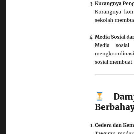
Kurangnya Peng
Kurangnya kont
sekolah membuat
Media Sosial da
Media sosial
mengkoordinasik
sosial membuat 
Damp
Berbaha
Cedera dan Kem
Tawuran modern