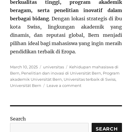
berkualitas tinggi, program akademik
beragam, serta penelitian inovatif dalam
berbagai bidang
. Dengan lokasi strategis di ibu
kota Swiss, lingkungan akademik yang
dinamis, dan reputasi global, Bern menjadi
pilihan ideal bagi mahasiswa yang ingin meraih
pendidikan terbaik di Eropa.
Posted
Categories
Tags
March 10, 2025
universitas
Kehidupan mahasiswa di
on
Bern
,
Penelitian dan inovasi di Universität Bern
,
Program
akademik Universität Bern
,
Universitas terbaik di Swiss
,
on
Universität Bern
Leave a comment
Universität
Bern:
Sejarah,
Keunggulan,
dan
Search
Program
Akademik
SEARCH