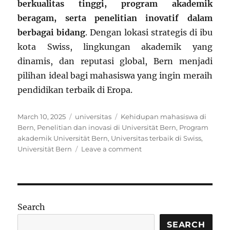
berkualitas tinggi, program akademik
beragam, serta penelitian inovatif dalam
berbagai bidang
. Dengan lokasi strategis di ibu
kota Swiss, lingkungan akademik yang
dinamis, dan reputasi global, Bern menjadi
pilihan ideal bagi mahasiswa yang ingin meraih
pendidikan terbaik di Eropa.
Posted
Categories
Tags
March 10, 2025
universitas
Kehidupan mahasiswa di
on
Bern
,
Penelitian dan inovasi di Universität Bern
,
Program
akademik Universität Bern
,
Universitas terbaik di Swiss
,
on
Universität Bern
Leave a comment
Universität
Bern:
Sejarah,
Keunggulan,
dan
Search
Program
Akademik
SEARCH